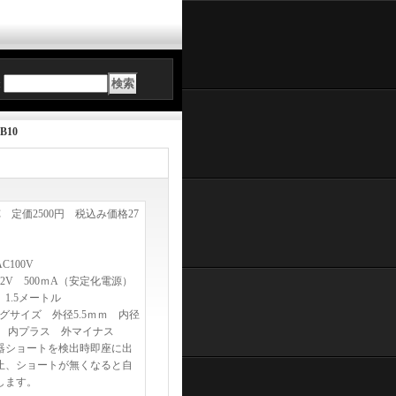
:
B10
AC 定価2500円 税込み価格27
C100V
2V 500ｍA（安定化電源）
1.5メートル
ラグサイズ 外径5.5ｍｍ 内径
ｍｍ 内プラス 外マイナス
器ショートを検出時即座に出
止、ショートが無くなると自
します。