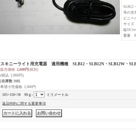
SLB12
等の充
ビニー
サイズ
縦18.
重量 9
スキニーライト用充電器 適用機種 SLB12・SLB12N・SLB12W・SLB
販売価格
:
2,600円
(税別)
(税込
:
2,860円
)
[在庫数 160]
希望小売価格
:
2,600円
185×110×50 90ｇ
:
ミリメートル
返品特約に関する重要事項
｜