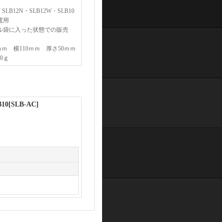
・SLB12N・SLB12W・SLB10
電用
ル袋に入った状態での販売
5ｍｍ 横110ｍｍ 厚さ50ｍｍ
0ｇ
10
[
SLB-AC
]