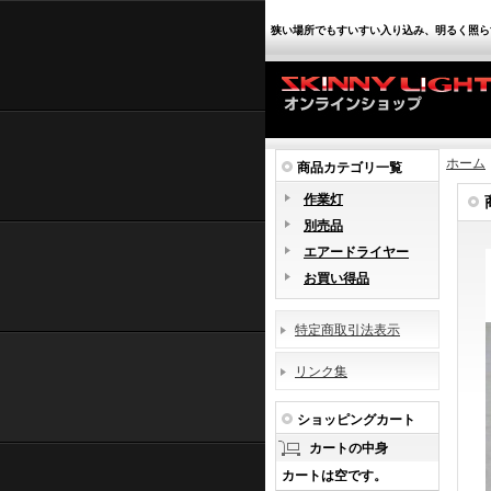
狭い場所でもすいすい入り込み、明るく照ら
ホーム
商品カテゴリ一覧
作業灯
別売品
エアードライヤー
お買い得品
特定商取引法表示
リンク集
ショッピングカート
カートの中身
カートは空です。