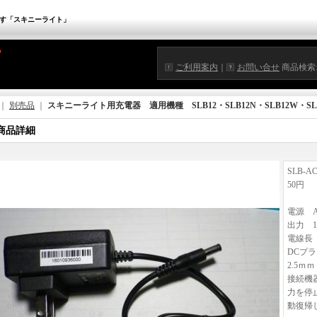
す「スキニーライト」
ご利用案内
｜
お問い合せ
商品検索
｜
別売品
｜
スキニーライト用充電器 適用機種 SLB12・SLB12N・SLB12W・SL
商品詳細
SLB-
50円
電源 A
出力 1
電線長 
DCプ
2.5
接続機
力を停
動復帰